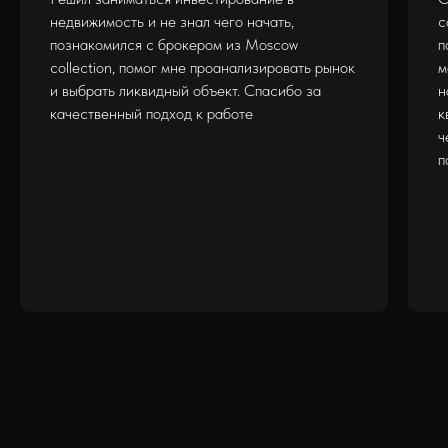
недвижимость и не знал чего начать,
c
познакомился с брокером из Moscow
п
collection, помог мне проанализировать рынок
м
и выбрать ликвидный объект. Спасибо за
н
качественный подход к работе
к
ч
п