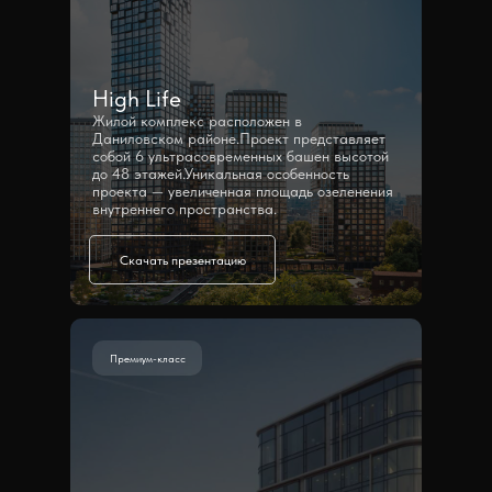
High Life
Жилой комплекс расположен в
Даниловском районе.Проект представляет
собой 6 ультрасовременных башен высотой
до 48 этажей.Уникальная особенность
проекта — увеличенная площадь озеленения
внутреннего пространства.
Скачать презентацию
Премиум-класс