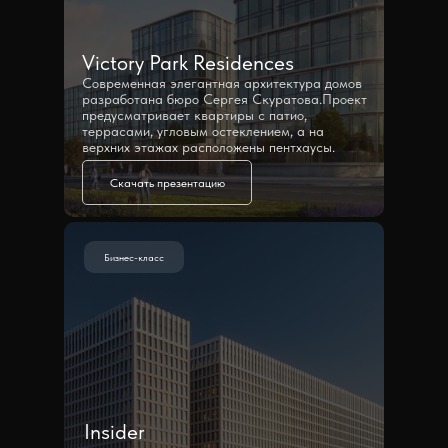
Victory Park Residences
Современная элегантная архитектура домов
разработана бюро Сергея Скуратова.Проект
предусматривает квартиры с патио,
террасами, угловым остеклением, а на
верхних этажах расположены пентхаусы.
Скачать презентацию
Бизнес-класс
Insider