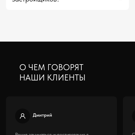
О ЧЕМ ГОВОРЯТ
НАШИ КЛИЕНТЫ
Дмитрий
Решил заниматься инвестирование в
О