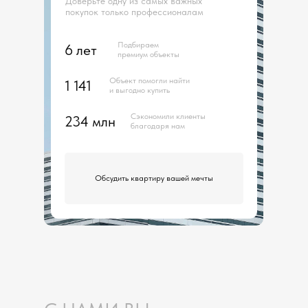
Доверьте одну из самых важных
покупок только профессионалам
Подбираем
6 лет
премиум объекты
Объект помогли найти
1 141
и выгодно купить
Сэкономили клиенты
234 млн
благодаря нам
Обсудить квартиру вашей мечты