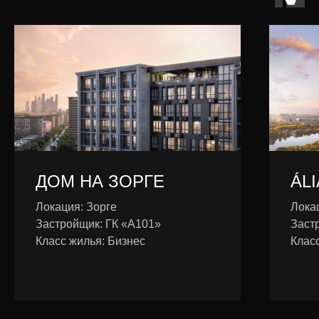
ДОМ НА ЗОРГЕ
ÁLI
Локация: Зорге
Лока
Застройщик: ГК «А101»
Заст
Класс жилья: Бизнес
Клас