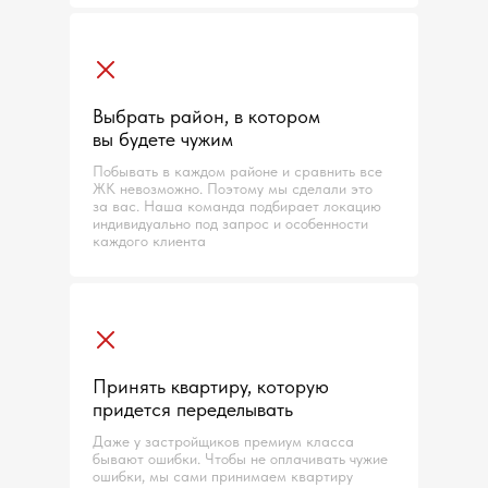
Выбрать район, в котором
вы будете чужим
Побывать в каждом районе и сравнить все
ЖК невозможно. Поэтому мы сделали это
за вас. Наша команда подбирает локацию
индивидуально под запрос и особенности
каждого клиента
Принять квартиру, которую
придется переделывать
Даже у застройщиков премиум класса
бывают ошибки. Чтобы не оплачивать чужие
ошибки, мы сами принимаем квартиру